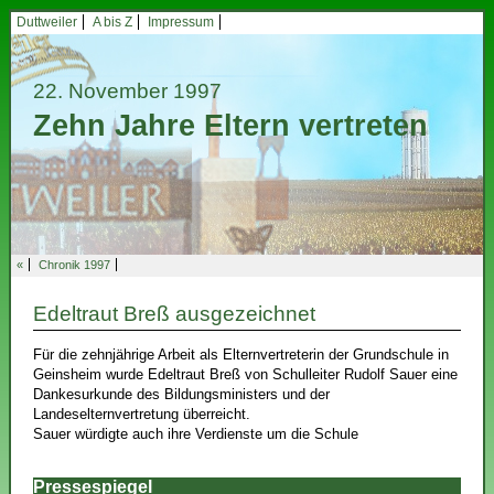
Duttweiler
A bis Z
Impressum
22. November 1997
Zehn Jahre Eltern vertreten
«
Chronik 1997
Edeltraut Breß ausgezeichnet
Für die zehnjährige Arbeit als Elternvertreterin der Grundschule in
Geinsheim wurde Edeltraut Breß von Schulleiter Rudolf Sauer eine
Dankesurkunde des Bildungsministers und der
Landeselternvertretung überreicht.
Sauer würdigte auch ihre Verdienste um die Schule
Pressespiegel