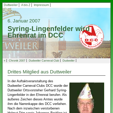
Duttweiler
A bis Z
Impressum
6. Januar 2007
Syring-Lingenfelder wird
Ehrenrat im DCC
«
Chronik 2007
Dudweiler Carneval Club
Dudweiler
Drittes Mitglied aus Duttweiler
In der Auftaktveranstaltung des
Dudweiler Carneval-Clubs DCC wurde der
Duttweiler Ortsvorsteher Gerhard Syring-
Lingenfelder in den Ehrenrat berufen. Als
äußeres Zeichen dieses Amtes wurde
ihm die Narrenkappe des DCC verliehen.
Nach dem inzwischen verstorbenen
Helmut Dörr sowie Johannes Breitling ist