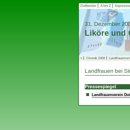
Duttweiler
A bis Z
Impress
31. Dezember 20
Liköre und 
«
Chronik 2008
Landfrauenver
Landfrauen bei S
Pressespiegel
Landfrauenverein Dut