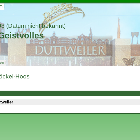
um
08
(Datum nicht bekannt)
Geistvolles
ein
töckel-Hoos
tweiler