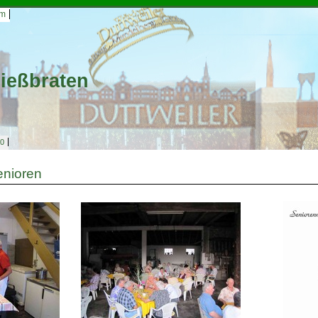
um
ießbraten
0
Senioren