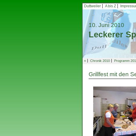
Duttweiler
A bis Z
Impress
10. Juni 2010
Leckerer Sp
«
Chronik 2010
Programm 201
Grillfest mit den 