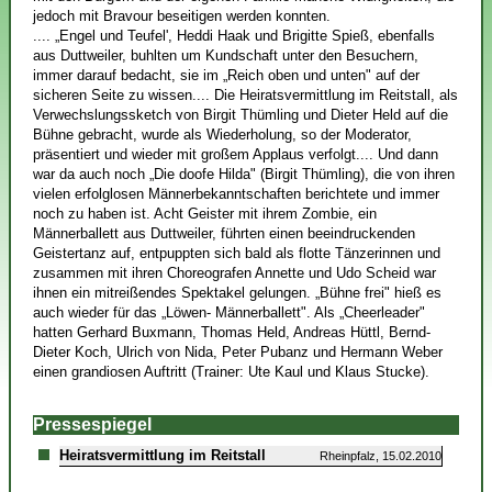
jedoch mit Bravour beseitigen werden konnten.
.... „Engel und Teufel', Heddi Haak und Brigitte Spieß, ebenfalls
aus Duttweiler, buhlten um Kundschaft unter den Besuchern,
immer darauf bedacht, sie im „Reich oben und unten" auf der
sicheren Seite zu wissen.... Die Heiratsvermittlung im Reitstall, als
Verwechslungssketch von Birgit Thümling und Dieter Held auf die
Bühne gebracht, wurde als Wiederholung, so der Moderator,
präsentiert und wieder mit großem Applaus verfolgt.... Und dann
war da auch noch „Die doofe Hilda" (Birgit Thümling), die von ihren
vielen erfolglosen Männerbekanntschaften berichtete und immer
noch zu haben ist. Acht Geister mit ihrem Zombie, ein
Männerballett aus Duttweiler, führten einen beeindruckenden
Geistertanz auf, entpuppten sich bald als flotte Tänzerinnen und
zusammen mit ihren Choreografen Annette und Udo Scheid war
ihnen ein mitreißendes Spektakel gelungen. „Bühne frei" hieß es
auch wieder für das „Löwen- Männerballett". Als „Cheerleader"
hatten Gerhard Buxmann, Thomas Held, Andreas Hüttl, Bernd-
Dieter Koch, Ulrich von Nida, Peter Pubanz und Hermann Weber
einen grandiosen Auftritt (Trainer: Ute Kaul und Klaus Stucke).
Pressespiegel
Heiratsvermittlung im Reitstall
Rheinpfalz, 15.02.2010