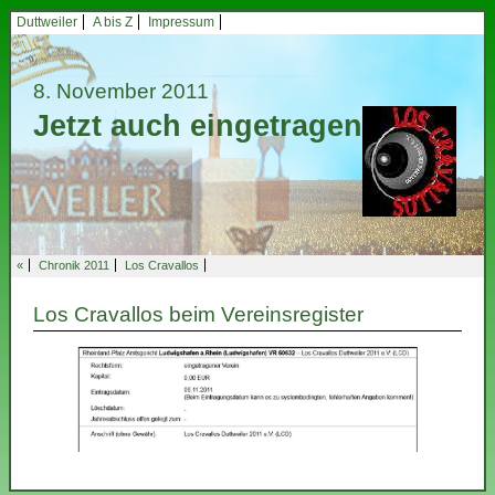
Duttweiler
A bis Z
Impressum
8. November 2011
Jetzt auch eingetragen
«
Chronik 2011
Los Cravallos
Los Cravallos beim Vereinsregister