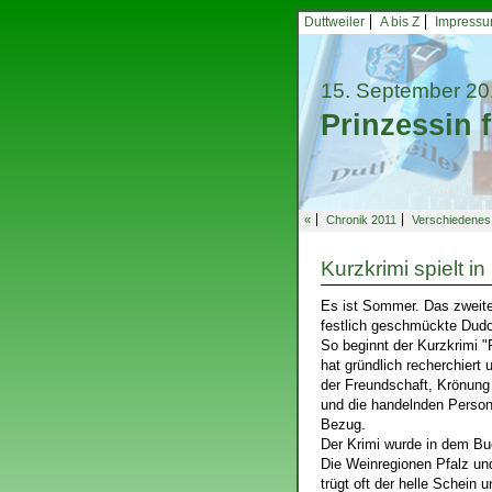
Duttweiler
A bis Z
Impress
15. September 20
Prinzessin f
«
Chronik 2011
Verschiedenes
Kurzkrimi spielt in
Es ist Sommer. Das zweite
festlich geschmückte Dudos
So beginnt der Kurzkrimi "Pr
hat gründlich recherchiert
der Freundschaft, Krönung 
und die handelnden Persone
Bezug.
Der Krimi wurde in dem Buch
Die Weinregionen Pfalz un
trügt oft der helle Schein 