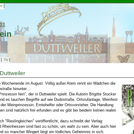
um
11
ein
TV
 Duttweiler
 Wochenende im August. Völlig außer Atem rennt ein Mädchen die
traße hinunter....
inzessin fein", der in Duttweiler spielt. Die Autorin Brigitte Stocker
 und es tauchen Begriffe auf wie Dudostraße, Ortsrufanlage, Weinfest
der Weinprinzessin, Erntehelfer oder Ortsvorsteher. Die Handlung
n sind natürlich frei erfunden und es gibt bei beidem keinen realen
 "Rieslingleichen" veröffentlicht, dazu schreibt der Verlag:
d Rheinhessen sind fast zu schön, um wahr zu sein. Aber auch hier
und so mancher Wingert birgt ein tödliches Geheimnis in sich.