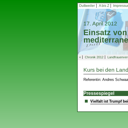
Duttweiler
A bis Z
Impress
17. April 2012
Einsatz von 
mediterran
«
Chronik 2012
Landfrauenver
Kurs bei den Lan
Referentin: Andres Schwa
Pressespiegel
Vielfalt ist Trumpf b