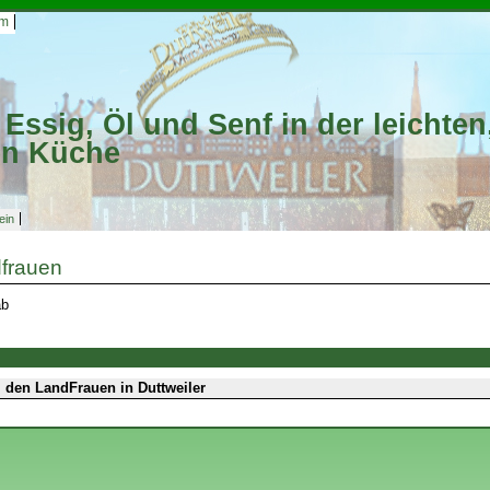
um
Essig, Öl und Senf in der leichten
en Küche
ein
dfrauen
ab
ei den LandFrauen in Duttweiler