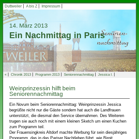
Duttweiler
A bis Z
Impressum
14. März 2013
Ein Nachmittag in Paris
«
Chronik 2013
Programm 2013
Seniorennachmittag
Jessica I.
Weinprinzessin hilft beim
Seniorennachmittag
Ein Novum beim Seniorennachmittag: Weinprinzessin Jessica
begrüßte nicht nur die Gäste sondern hat auch die Landfrauen
unterstützt, die diesmal den Service übernahmen. Des Weiteren
trugen sie auch noch mit einem kleinen Sketch um einen Kuchen
zum Programm teil.
Der Frauensingkreis Altdorf machte Werbung für sein diesjähriges
Programm, das in das Pariser Nachtleben führt, wie Birgit