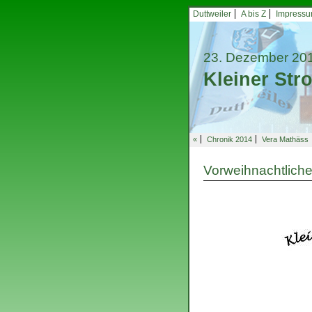
Duttweiler
A bis Z
Impress
23. Dezember 20
Kleiner St
«
Chronik 2014
Vera Mathäss
Vorweihnachtliche