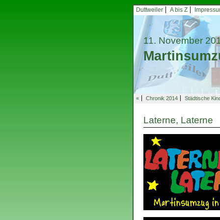
Duttweiler
A bis Z
Impress
11. November 20
Martinsumz
«
Chronik 2014
Städtische Kin
Laterne, Laterne