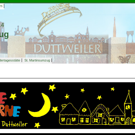
um
14
ug
dertagesstätte
St. Martinsumzug