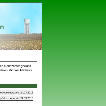
on
 den Neuszadter gewählt
anderen Michael Mathäss
etropolnews.info, 24.03.2015
pfalzexpress.de, 24.03.2015