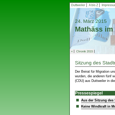
Duttweiler
A bis Z
Impress
24. März 2015
Mathäss im 
«
Chronik 2015
Sitzung des Stadt
Der Beirat für Migration u
wurden, die anderen fünf w
(CDU) aus Duttweiler in d
Pressespiegel
Aus der Sitzung des 
Keine Windkraft in 