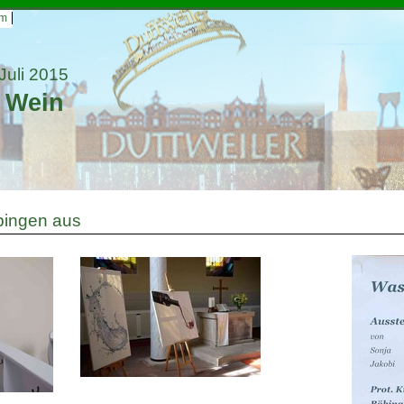
um
 Juli 2015
 Wein
öbingen aus