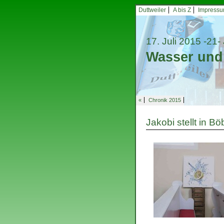
Duttweiler
A bis Z
Impress
17. Juli 2015
-21-
Wasser und
«
Chronik 2015
Jakobi stellt in B