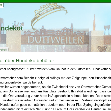
um
undekot
eehohl
tet über Hundekotbehälter
inmal nachgefasst. Zurzeit werden vom Bauhof in den Ortsteilen Hundekotbeh
rtsvorsteher dem Bericht zufolge allerdings mit der Zielgruppe, den Hundebesit
ng-Lingenfelder wurde befragt:
tweiler würden angenommen, so die Zwischenbilanz von Ortsvorsteher Gerhard
tz, am Dorfwiesenweg und am Rastplatz Seehohl. Ihn stört allerdings, dass die
ie die Ortsverwaltung zuvor hätte in Augenschein nehmen können. Denn sowo
 weshalb sie innerhalb kürzester Zeit immer wieder mit Restmüll verstopft s
d Hundehaufen gebe es natürlich trotzdem noch in der Flur. Syring-Lingenfelder
undehaufen nicht einfach Natur sind.“ Durch im Gras versteckte Haufen sei 