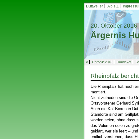
Duttweiler
A bis Z
Impress
20. Oktober 2016
Ärgernis H
«
Chronik 2016
Hundekot
S
Rheinpfalz berich
Die Rheinpfalz hat noch e
montiert.
Nicht zufrieden sind die O
Ortsvorsteher Gerhard Syri
Auch die Kot-Boxen in Dut
Standorte sind am Grillpla
worden seien, ohne dass s
das Volumen seien zu groß,
geklärt, wer sie leert – un
endlich verstehen, dass H