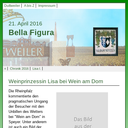
Duttweiler
A bis Z
Impressum
21. April 2016
Bella Figura
«
Chronik 2016
Lisa I.
Weinprinzessin Lisa bei Wein am Dom
Die Rheinpfalz
kommentierte den
pragmatischen Umgang
der Besucher mit den
Unbillen des Wetters
bei "Wein am Dom" in
Speyer. Unter anderem
ist auch ein Bild der