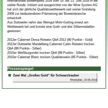
internationale Bioweinpreis 2016 vom 10. bis 13. Juni 2016 in die
siebte Runde. Initiiert und ausgerichtet von der Wine System AG
hat sich der jährliche Qualitätswettbewerb seit seiner Gründung
2009 zur bedeutendsten Prämierung der Bioweinbranche
entwickelt.
Aus Duttweiler nahm das Weingut Mohr-Gutting erneut am
Wettbewerb teil und konnte eine Gold- und drei Silbermedaillen
gewinnen:
2012er Cabernet Dorsa Rotwein QbA 2012 (90 Punkte - Gold)
2012er Duttweiler Mandelberg Cabernet Cubin Rotwein trocken
QbA (88 Punkte - Silber)
2015er Weißburgunder trocken QbA (88 Punkte - Silber)
2015er Cabernet Blanc trocken Qualitätswein (85 Punkte - Silber)
Pressespiegel
Zwei Mal „Großes Gold“ für Schwarztrauber
Rheinpfalz, 23.06.2016