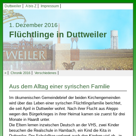
Duttweiler
A bis Z
Impressum
1. Dezember 2016
Flüchtlinge in Duttweiler
«
Chronik 2016
Verschiedenes
Aus dem Alltag einer syrischen Familie
Im ökumenischen Gemeindebrief der beiden Kirchengemeinden
wird über das Leben einer syrischen Flüchtlingsfamilie berichtet,
die seit April in Duttweiler wohnt. Nach ihrer Flucht aus Aleppo
wegen des Bürgerkrieges in ihrer Heimat kamen sie zuerst für drei
Monate in Haardt unter.
Die Eltern lernen inzwischen Deutsch an der VHS, zwei Kinder
besuchen die Realschule in Hambach, ein Kind die Kita in
Duttweiler. Der Schulalltag verlangt auch den Kindern viel ab - in