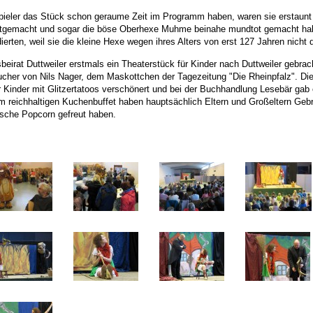
ieler das Stück schon geraume Zeit im Programm haben, waren sie erstaunt 
itgemacht und sogar die böse Oberhexe Muhme beinahe mundtot gemacht ha
erten, weil sie die kleine Hexe wegen ihres Alters von erst 127 Jahren nicht d
beirat Duttweiler erstmals ein Theaterstück für Kinder nach Duttweiler gebrac
ucher von Nils Nager, dem Maskottchen der Tagezeitung "Die Rheinpfalz". Die
Kinder mit Glitzertatoos verschönert und bei der Buchhandlung Lesebär gab
 reichhaltigen Kuchenbuffet haben hauptsächlich Eltern und Großeltern Ge
rische Popcorn gefreut haben.