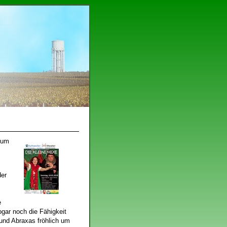
s um
der
e
gar noch die Fähigkeit
eund Abraxas fröhlich um