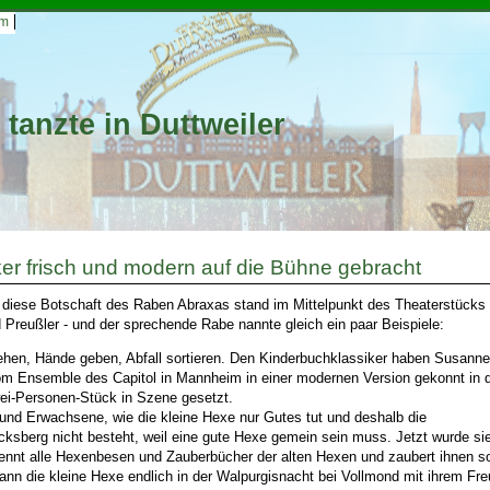
um
 tanzte in Duttweiler
er frisch und modern auf die Bühne gebracht
 - diese Botschaft des Raben Abraxas stand im Mittelpunkt des Theaterstück
d Preußler - und der sprechende Rabe nannte gleich ein paar Beispiele:
gehen, Hände geben, Abfall sortieren. Den Kinderbuchklassiker haben Susanne
m Ensemble des Capitol in Mannheim in einer modernen Version gekonnt in 
wei-Personen-Stück in Szene gesetzt.
und Erwachsene, wie die kleine Hexe nur Gutes tut und deshalb die
ksberg nicht besteht, weil eine gute Hexe gemein sein muss. Jetzt wurde si
rennt alle Hexenbesen und Zauberbücher der alten Hexen und zaubert ihnen so
nn die kleine Hexe endlich in der Walpurgisnacht bei Vollmond mit ihrem Fr