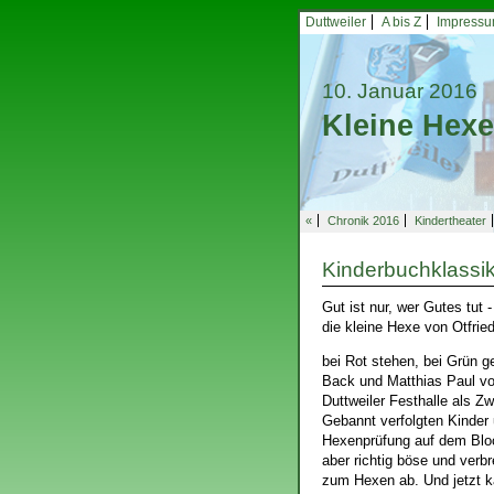
Duttweiler
A bis Z
Impress
10. Januar 2016
Kleine Hexe
«
Chronik 2016
Kindertheater
Kinderbuchklassik
Gut ist nur, wer Gutes tut
die kleine Hexe von Otfrie
bei Rot stehen, bei Grün 
Back und Matthias Paul vo
Duttweiler Festhalle als Z
Gebannt verfolgten Kinder 
Hexenprüfung auf dem Bloc
aber richtig böse und verb
zum Hexen ab. Und jetzt ka