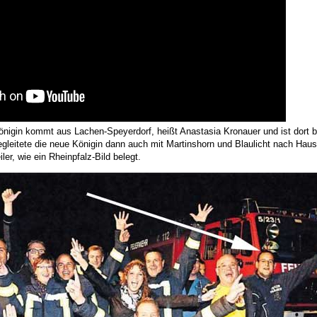
önigin kommt aus Lachen-Speyerdorf, heißt Anastasia Kronauer und ist dort b
gleitete die neue Königin dann auch mit Martinshorn und Blaulicht nach Haus
ler, wie ein Rheinpfalz-Bild belegt.