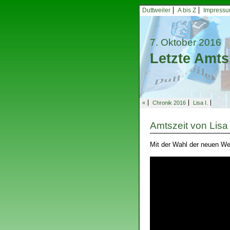
Duttweiler
A bis Z
Impress
7. Oktober 2016
Letzte Amt
«
Chronik 2016
Lisa I.
Amtszeit von Lisa
Mit der Wahl der neuen We