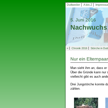
Duttweiler
A bis Z
Impress
5. Juni 2016
Nachwuchs 
«
Chronik 2016
Störche in Dutt
Nur ein Elternpaar
Man sieht ihm an, dass er 
Über die Gründe kann nur s
vielleicht gibt es auch ande
Drei Jungstörche konnte d
zählen.