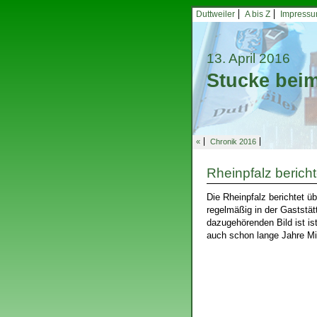
Duttweiler
A bis Z
Impress
13. April 2016
Stucke bei
«
Chronik 2016
Rheinpfalz bericht
Die Rheinpfalz berichtet 
regelmäßig in der Gaststätt
dazugehörenden Bild ist is
auch schon lange Jahre Mi