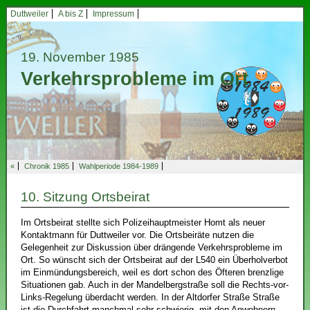
Duttweiler
A bis Z
Impressum
19. November 1985
Verkehrsprobleme im Ort
«
Chronik 1985
Wahlperiode 1984-1989
10. Sitzung Ortsbeirat
Im Ortsbeirat stellte sich Polizeihauptmeister Homt als neuer
Kontaktmann für Duttweiler vor. Die Ortsbeiräte nutzen die
Gelegenheit zur Diskussion über drängende Verkehrsprobleme im
Ort. So wünscht sich der Ortsbeirat auf der L540 ein Überholverbot
im Einmündungsbereich, weil es dort schon des Öfteren brenzlige
Situationen gab. Auch in der Mandelbergstraße soll die Rechts-vor-
Links-Regelung überdacht werden. In der Altdorfer Straße Straße
ist die Durchfahrt manchmal sehr schwierig, mit den Anwohnern