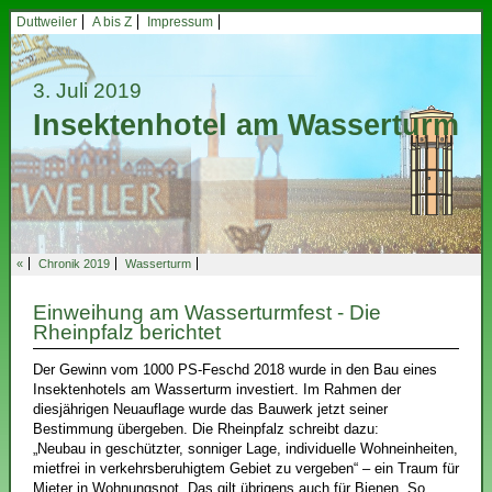
Duttweiler
A bis Z
Impressum
3. Juli 2019
Insektenhotel am Wasserturm
«
Chronik 2019
Wasserturm
Einweihung am Wasserturmfest - Die
Rheinpfalz berichtet
Der Gewinn vom 1000 PS-Feschd 2018 wurde in den Bau eines
Insektenhotels am Wasserturm investiert. Im Rahmen der
diesjährigen Neuauflage wurde das Bauwerk jetzt seiner
Bestimmung übergeben. Die Rheinpfalz schreibt dazu:
„Neubau in geschützter, sonniger Lage, individuelle Wohneinheiten,
mietfrei in verkehrsberuhigtem Gebiet zu vergeben“ – ein Traum für
Mieter in Wohnungsnot. Das gilt übrigens auch für Bienen. So