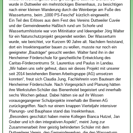
wurde in Duttweiler ein mehrstöckiges Bienenhaus, zu besichtigen
nach einer kleinen Wanderung durch die Weinberge am Fuße des
Wasserturms, beim „1000 PS-Feschd“ kürzlich eingeweiht.
Ein Teil des Erlöses aus dem Fest des Vereins Duttweiler Cuvée
und der Gemeindewerke Haßloch rund um Schorle und
Wasserturmhistorie war von Mitinitiator und Ideengeber Jörg Walter
für ein Naturschutzprojekt gespendet worden. Der Wasserturm
wurde, wie berichtet, vor Kurzem 90 Jahre alt. Nachdem feststand,
dort ein Insektenquartier bauen zu wollen, musste nur noch ein
geeigneter „Bauträger“ gesucht werden. Walter fand ihn in der
Herxheimer Förderschule für ganzheitliche Entwicklung des
Caritas-Förderzentrums St. Laurentius und Paulus in Landau.
„Wir haben uns sehr gefreut, dass wir dieses Projekt mit unserer
seit 2014 bestehenden Bienen Arbeitsgruppe (AG) umsetzen
konnten“, freut sich Claudia Jung, Fachlehrerin vom Bauteam der
Herxheimer Förderschule. Nach Vorgespräch und Planung hätten
ihre Werkstufen-Schüler das Bienenhotel begeistert und innerhalb
sechs Wochen gebaut. Dabei hätten sie auf ihr Wissen
vorausgegangener Schulprojekte innerhalb der Bienen AG
zurückgegriffen. Nach nur einem knappen Vierteljahr intensiver
Planungs- und Bauphase stand das Insektenhaus.
„Besonders geschätzt haben meine Kollegen Bianca Hutzel, Jan
Gruber und ich den integrativen Aspekt“, meint Jung zur
Zusammenarbeit ihrer geistig behinderten Schüler mit dem
Duttweilerer Verein, den Gemeindewerken, die den Wasserturm