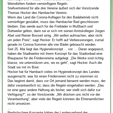
Weindörfern fordern vernünftigere Regeln.
Stellvertretend für alle drei Vereine äußert sich der Vorsitzende
Thomas Hocker des Hambacher Vereins:
Wenn das Land die Corona-Auflagen für den Badebetrieb nicht
vernünftiger gestaltet, muss das Hambacher Bad geschlossen
bleiben. Das werde auch für die Freibäder in Mußbach und
Duttweiler gelten, darin sei er sich mit seinen Amtskollegen Jürgen
Abel und Reiner Bossert einig. „Wir wollen aufmachen, aber nicht
um jeden Preis“, sagt Hocker. Er hofft auf Verbesserungen, zumal
gerade im Corona-Sommer alle vier Bäder gebraucht würden.
Seit 25. Mai liegt das Hygienekonzept ... vor. ... Daran angepasst,
haben die Stadtwerke mit ihrem Konzept für das Stadionbad eine
Blaupause für die Fördervereine aufgelegt. „Die Werke sind richtig
klasse, sie unterstützen uns, wo es geht“, sagt Hocker. Auch die
Stadt sei mit im Boot.
Hocker hat für Hambach vieles im Hygienekonzept des Landes
ausgemacht, was für einen Förderverein nicht zu stemmen ist.
Das beginnt damit, dass vor Ort jemand benannt werden muss, der
dafür verantwortlich ist, dass die Regeln eingehalten werden. „Das
ist eine ganz andere Haftung als bisher, wer stellt sich dafür zur
Verfügung?“, so der Vorsitzende. „Wir drücken uns nicht vor der
Verantwortung“, aber viele der Regeln könnten die Ehrenamtlichen
nicht umsetzen.
...
Realistischere Konzepte hätten der Landesverband der