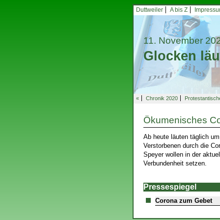
Duttweiler
A bis Z
Impress
11. November 20
Glocken läu
«
Chronik 2020
Protestantisc
Ökumenisches Co
Ab heute läuten täglich um
Verstorbenen durch die Co
Speyer wollen in der aktue
Verbundenheit setzen.
Pressespiegel
Corona zum Gebet