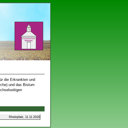
ür die Erkrankten und
rche) und das Bistum
echselseitigen
Rheinpfalz, 11.11.2020