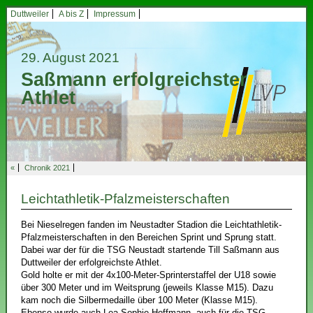
Duttweiler
A bis Z
Impressum
29. August 2021
Saßmann erfolgreichster
Athlet
«
Chronik 2021
Leichtathletik-Pfalzmeisterschaften
Bei Nieselregen fanden im Neustadter Stadion die Leichtathletik-
Pfalzmeisterschaften in den Bereichen Sprint und Sprung statt.
Dabei war der für die TSG Neustadt startende Till Saßmann aus
Duttweiler der erfolgreichste Athlet.
Gold holte er mit der 4x100-Meter-Sprinterstaffel der U18 sowie
über 300 Meter und im Weitsprung (jeweils Klasse M15). Dazu
kam noch die Silbermedaille über 100 Meter (Klasse M15).
Ebenso wurde auch Lea Sophie Hoffmann, auch für die TSG