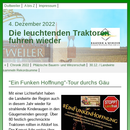
Duttweiler
A bis Z
Impressum
4. Dezember 2022
Die leuchtenden Traktoren
fuhren wieder
«
Chronik 2022
Pfälzische Bauern- und Winzerschaft
30.12. / Landwirte
sammeln Rekordsumme
"Ein Funken Hoffnung"-Tour durchs Gäu
Mit einer Lichterfahrt haben
die Landwirte der Region auch
in diesem Jahr wieder für
strahlende Kinderaugen in den
Gäugemeinden gesorgt. Über
80 festlich geschmückte
Traktoren rollten in Altdorf los.
Der Konvoi fuhr weiter über