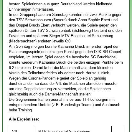
besten Spielerinnen aus ganz Deutschland werden bleibende
Erinnerungen hinterlassen.
In der Gruppenphase am Samstag konnten nur zwei Punkte gegen
den TSV Schwabhausen (Bayern) durch Anna-Sophie Ebert und
das Doppel Bruck/Ebert verbucht werden, die Spiele gegen den
späteren Dritten TSV Schwarzenbek (Schleswig-Holstein) und den
Favoriten und späteren Sieger MTV Engelbostel-Schulenburg
(Niedersachsen) endeten jeweils 6:0.
Am Sonntag morgen konnte Katharina Bruck im ersten Spiel der
Platzierungsspiele den einzigen Punkt gegen den DJK SR Cappel
erspielen, im letzten Spiel gegen die hessische SG Bruchköbel
konnte wiederum Katharina Bruck die beiden einzigen Punkte beim
6:2 erspielen. Damit kehrt die Mannschaft aus dem kleinsten
Verein des Teilnehmerfeldes als achter nach Hause zurück.
Wegen der Corona-Pandemie geriet der Spielplan gehörig
durcheinander, so dass der VfL die Mädchen abmelden musste,
um eine Doppelbelastung zu vermeiden, da die Spielerinnen
gleichzeitig auch die Damen-Mannschaft stellen.
Die Gegnerinnen kamen ausnahmslos aus TT-Hochburgen mit
entsprechendem Umfeld (z.B. Bundesliga-Teams) und Austausch
beim Training.
Alle Ergebnisse:
VfL
MTV Engelbostel-Schulenburg