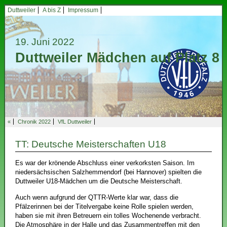
Duttweiler
A bis Z
Impressum
19. Juni 2022
Duttweiler Mädchen auf Platz 8
«
Chronik 2022
VfL Duttweiler
TT: Deutsche Meisterschaften U18
Es war der krönende Abschluss einer verkorksten Saison. Im
niedersächsischen Salzhemmendorf (bei Hannover) spielten die
Duttweiler U18-Mädchen um die Deutsche Meisterschaft.
Auch wenn aufgrund der QTTR-Werte klar war, dass die
Pfälzerinnen bei der Titelvergabe keine Rolle spielen werden,
haben sie mit ihren Betreuern ein tolles Wochenende verbracht.
Die Atmosphäre in der Halle und das Zusammentreffen mit den