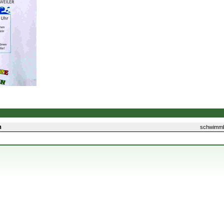
n
schwimmba