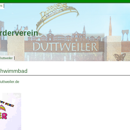
um
rderverein
ttweiler
Schwimmbad
ttweiler.de