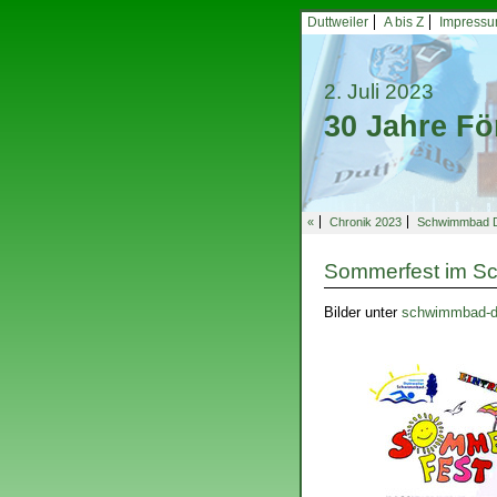
Duttweiler
A bis Z
Impress
2. Juli 2023
30 Jahre Fö
«
Chronik 2023
Schwimmbad Du
Sommerfest im 
Bilder unter
schwimmbad-du