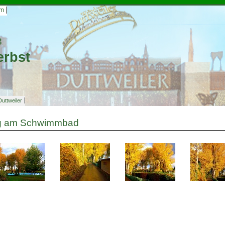
um
3
erbst
ttweiler
g am Schwimmbad