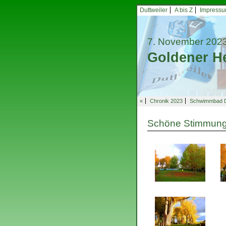
Duttweiler
A bis Z
Impress
7. November 202
Goldener H
«
Chronik 2023
Schwimmbad Du
Schöne Stimmun