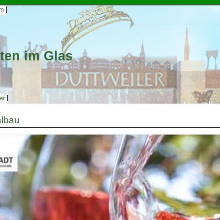
um
ten im Glas
ter
albau