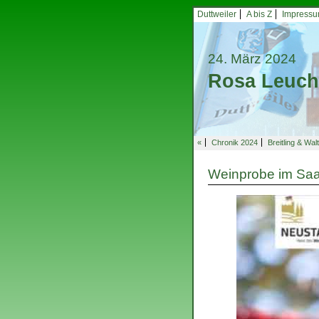
Duttweiler
A bis Z
Impress
24. März 2024
Rosa Leuch
«
Chronik 2024
Breitling & Wal
Weinprobe im Sa