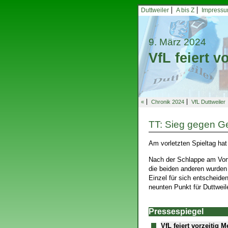
Duttweiler
A bis Z
Impress
9. März 2024
VfL feiert v
«
Chronik 2024
VfL Duttweiler
TT: Sieg gegen G
Am vorletzten Spieltag hat
Nach der Schlappe am Vort
die beiden anderen wurden
Einzel für sich entscheid
neunten Punkt für Duttwei
Pressespiegel
VfL feiert vorzeitig M