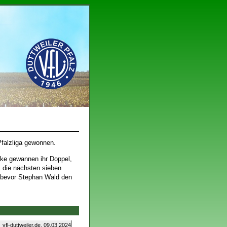
 Pfalzliga gewonnen.
cke gewannen ihr Doppel,
L die nächsten sieben
, bevor Stephan Wald den
vfl-duttweiler.de, 09.03.2024