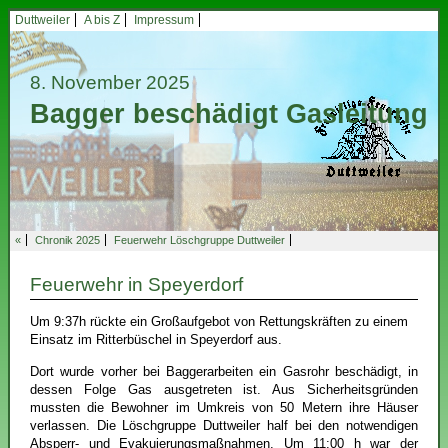
Duttweiler
A bis Z
Impressum
8. November 2025
Bagger beschädigt Gasleitung
«
Chronik 2025
Feuerwehr Löschgruppe Duttweiler
Feuerwehr in Speyerdorf
Um 9:37h rückte ein Großaufgebot von Rettungskräften zu einem
Einsatz im Ritterbüschel in Speyerdorf aus.
Dort wurde vorher bei Baggerarbeiten ein Gasrohr beschädigt, in
dessen Folge Gas ausgetreten ist. Aus Sicherheitsgründen
mussten die Bewohner im Umkreis von 50 Metern ihre Häuser
verlassen. Die Löschgruppe Duttweiler half bei den notwendigen
Absperr- und Evakuierungsmaßnahmen. Um 11:00 h war der