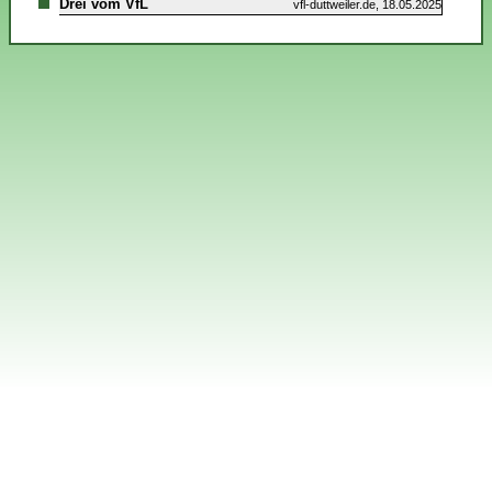
Drei vom VfL
vfl-duttweiler.de, 18.05.2025