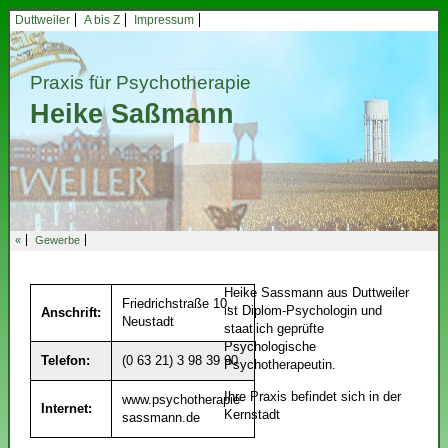
Duttweiler
A bis Z
Impressum
Praxis für Psychotherapie
Heike Saßmann
«
Gewerbe
Heike Sassmann aus Duttweiler
Friedrichstraße 10,
ist Diplom-Psychologin und
Anschrift:
Neustadt
staatlich geprüfte
Psychologische
Telefon:
(0 63 21) 3 98 39 90
Psychotherapeutin.
Ihre Praxis befindet sich in der
www.psychotherapie-
Internet:
Kernstadt
sassmann.de