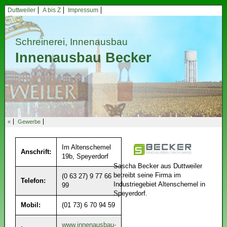
Duttweiler
A bis Z
Impressum
Schreinerei, Innenausbau
Innenausbau Becker
«
Gewerbe
Im Altenschemel
Anschrift:
19b, Speyerdorf
Sascha Becker aus Duttweiler
betreibt seine Firma im
(0 63 27) 9 77 66
Telefon:
Industriegebiet Altenschemel in
99
Speyerdorf.
Mobil:
(01 73) 6 70 94 59
www.innenausbau-