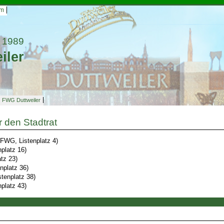
um
 1989
iler
FWG Duttweiler
r den Stadtrat
(FWG, Listenplatz 4)
platz 16)
atz 23)
nplatz 36)
tenplatz 38)
nplatz 43)