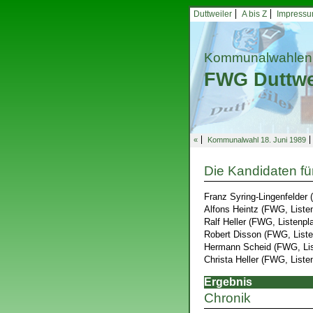
Duttweiler
A bis Z
Impress
Kommunalwahlen
FWG Duttwe
«
Kommunalwahl 18. Juni 1989
Die Kandidaten fü
Franz Syring-Lingenfelder 
Alfons Heintz (FWG, Listen
Ralf Heller (FWG, Listenpl
Robert Disson (FWG, Liste
Hermann Scheid (FWG, Lis
Christa Heller (FWG, Liste
Ergebnis
Chronik