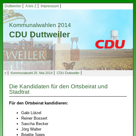
Duttweiler
A bis Z
Impressum
Kommunalwahlen 2014
CDU Duttweiler
«
Kommunalwahl 25. Mai 2014
CDU Duttweiler
Die Kandidaten für den Ortsbeirat und
Stadtrat
Für den Ortsbeirat kandidieren:
Gabi Lützel
Reiner Bossert
Sascha Becker
Jörg Walter
Brigitte Spies