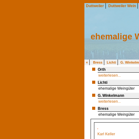
Duttweiler
Duttweiler Wein
ehemalige 
«
Bress
Lichti
G. Winkel
Orth
weiterlesen...
Lichti
ehemalige Weingüter
G. Winkelmann
weiterlesen...
Bress
ehemalige Weingüter
Karl Keller