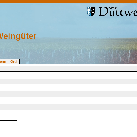
Weingüter
mann
Orth