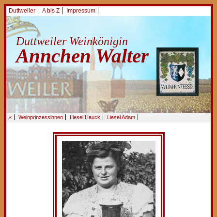
Duttweiler
A bis Z
Impressum
Duttweiler Weinkönigin
Annchen Walter
«
Weinprinzessinnen
Liesel Hauck
Liesel Adam