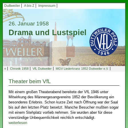
Duttweiler
A bis Z
Impressum
26. Januar 1958
Drama und Lustspiel
«
Chronik 1958
VfL Duttweiler
MGV Liederkranz 1852 Duttweiler e.V.
Theater beim VfL
Mit einem großen Theaterabend bereitete der VfL 1946 unter
Mitwirkung des Männergesangvereins 1852 der Bevölkerung ein
besonderes Erlebnis. Schon kurze Zeit nach Öffnung war der Saal
bis auf den letzten Platz besetzt. Manche Besucher mußten sogar
mit einem Stehplatz vorlieb nehmen. Sie wurden aber für diese
vierstündige Unbequemlichkeit reichlich entschädigt.
weiterlesen