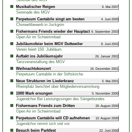
Musikalischer Reigen
6. Mai 2007
Serenade des MGV
Perpetuum Cantabile singt am besten
4. Juni 2005
Chorwettbewerb in Jockgrim
Fishermans Friends wieder der Hauptact
6. September 2003
Open Air im Schwimmbad
Jubiläumsfeier beim MGV Duttweiler
8. Juni 2002
Verein feiert 150. Jubiläum
Auftakt ins Jubiläumsjahr
26. Januar 2002
Tanzveranstaltung des MGV
Weihnachtskonzert
16. Dezember 2001
Perpetuum Cantabile in der Stiftskirche
Neue Strukturen im Liederkranz
5. Mai 2001
Rheinpfalz berichtet über Mitgliederversammlung
1000 Mark ersungen
5. November 2000
Jugendchor Bei Leistungssingen des Sängerbundes
Fishermans Friends zum Dritten
26. August 2000
Open Air im Schwimmbad
Perpetuum Cantabile will CD aufnehmen
10. August 2000
Jugendchor nimmt sich viel vor
Besuch beim Parkfest
22. Juni 2000