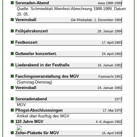
Serenaden-Abend
etwa 1988-1989
Quelle: Schmierblatt Weinfest-Abrechnung 1988-1989, Datum:
20. 05.
Vereinsball
Die Rheinpfalz, 1. Dezember 1984
Frühjahrskonzert
28. Januar 1984
Festkonzert
17. April 1983
Duttweiler konzertiert.
24. April 1982
Liederabend in der Festhalle
16. Januar 1982
Faschingsveranstaltung des MGV
Fastnacht 1981
(Samstag-Dienstag)
Vereinsball
24. Januar 1981
Serenadenabend
1977
MGV
Pfingst-Abschlusssingen
17. Mai 1970
Artikel über Ausflug des MGV
110 Jahre MGV
4.-6. August 1962
Zelter-Plakette für MGV
16. April 1958