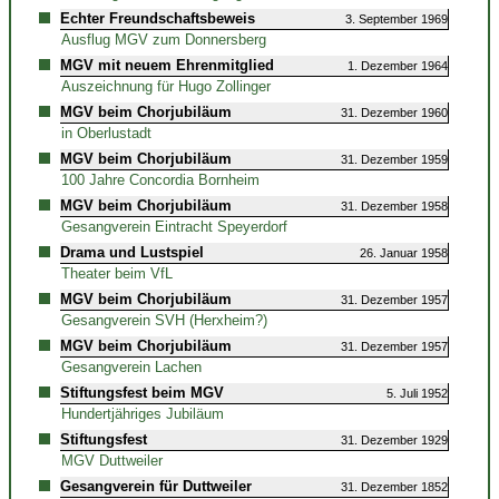
Echter Freundschaftsbeweis
3. September 1969
Ausflug MGV zum Donnersberg
MGV mit neuem Ehrenmitglied
1. Dezember 1964
Auszeichnung für Hugo Zollinger
MGV beim Chorjubiläum
31. Dezember 1960
in Oberlustadt
MGV beim Chorjubiläum
31. Dezember 1959
100 Jahre Concordia Bornheim
MGV beim Chorjubiläum
31. Dezember 1958
Gesangverein Eintracht Speyerdorf
Drama und Lustspiel
26. Januar 1958
Theater beim VfL
MGV beim Chorjubiläum
31. Dezember 1957
Gesangverein SVH (Herxheim?)
MGV beim Chorjubiläum
31. Dezember 1957
Gesangverein Lachen
Stiftungsfest beim MGV
5. Juli 1952
Hundertjähriges Jubiläum
Stiftungsfest
31. Dezember 1929
MGV Duttweiler
Gesangverein für Duttweiler
31. Dezember 1852