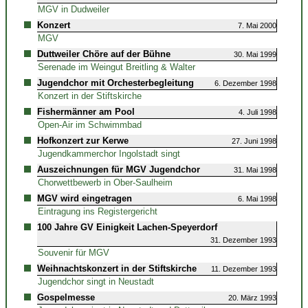
MGV in Dudweiler
Konzert
7. Mai 2000
MGV
Duttweiler Chöre auf der Bühne
30. Mai 1999
Serenade im Weingut Breitling & Walter
Jugendchor mit Orchesterbegleitung
6. Dezember 1998
Konzert in der Stiftskirche
Fishermänner am Pool
4. Juli 1998
Open-Air im Schwimmbad
Hofkonzert zur Kerwe
27. Juni 1998
Jugendkammerchor Ingolstadt singt
Auszeichnungen für MGV Jugendchor
31. Mai 1998
Chorwettbewerb in Ober-Saulheim
MGV wird eingetragen
6. Mai 1998
Eintragung ins Registergericht
100 Jahre GV Einigkeit Lachen-Speyerdorf
31. Dezember 1993
Souvenir für MGV
Weihnachtskonzert in der Stiftskirche
11. Dezember 1993
Jugendchor singt in Neustadt
Gospelmesse
20. März 1993