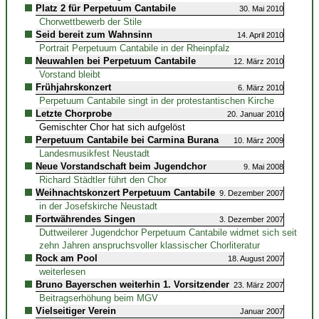
Platz 2 für Perpetuum Cantabile
30. Mai 2010
Chorwettbewerb der Stile
Seid bereit zum Wahnsinn
14. April 2010
Portrait Perpetuum Cantabile in der Rheinpfalz
Neuwahlen bei Perpetuum Cantabile
12. März 2010
Vorstand bleibt
Frühjahrskonzert
6. März 2010
Perpetuum Cantabile singt in der protestantischen Kirche
Letzte Chorprobe
20. Januar 2010
Gemischter Chor hat sich aufgelöst
Perpetuum Cantabile bei Carmina Burana
10. März 2009
Landesmusikfest Neustadt
Neue Vorstandschaft beim Jugendchor
9. Mai 2008
Richard Städtler führt den Chor
Weihnachtskonzert Perpetuum Cantabile
9. Dezember 2007
in der Josefskirche Neustadt
Fortwährendes Singen
3. Dezember 2007
Duttweilerer Jugendchor Perpetuum Cantabile widmet sich seit
zehn Jahren anspruchsvoller klassischer Chorliteratur
Rock am Pool
18. August 2007
weiterlesen
Bruno Bayerschen weiterhin 1. Vorsitzender
23. März 2007
Beitragserhöhung beim MGV
Vielseitiger Verein
Januar 2007