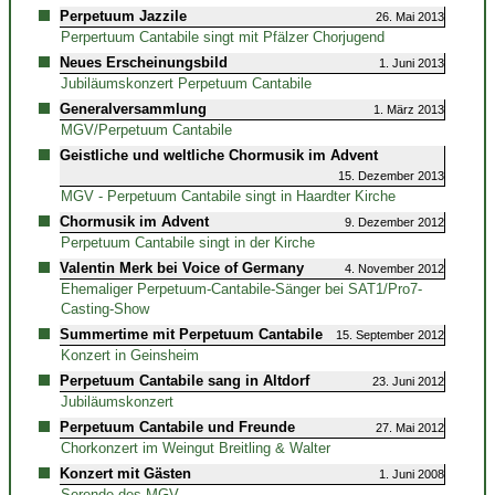
Perpetuum Jazzile
26. Mai 2013
Perpertuum Cantabile singt mit Pfälzer Chorjugend
Neues Erscheinungsbild
1. Juni 2013
Jubiläumskonzert Perpetuum Cantabile
Generalversammlung
1. März 2013
MGV/Perpetuum Cantabile
Geistliche und weltliche Chormusik im Advent
15. Dezember 2013
MGV - Perpetuum Cantabile singt in Haardter Kirche
Chormusik im Advent
9. Dezember 2012
Perpetuum Cantabile singt in der Kirche
Valentin Merk bei Voice of Germany
4. November 2012
Ehemaliger Perpetuum-Cantabile-Sänger bei SAT1/Pro7-
Casting-Show
Summertime mit Perpetuum Cantabile
15. September 2012
Konzert in Geinsheim
Perpetuum Cantabile sang in Altdorf
23. Juni 2012
Jubiläumskonzert
Perpetuum Cantabile und Freunde
27. Mai 2012
Chorkonzert im Weingut Breitling & Walter
Konzert mit Gästen
1. Juni 2008
Serende des MGV