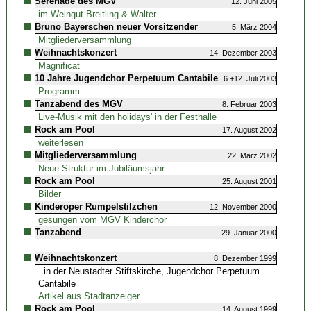
Serenade des MGV
12. Juni 2005
im Weingut Breitling & Walter
Bruno Bayerschen neuer Vorsitzender
5. März 2004
Mitgliederversammlung
Weihnachtskonzert
14. Dezember 2003
Magnificat
10 Jahre Jugendchor Perpetuum Cantabile
6.+12. Juli 2003
Programm
Tanzabend des MGV
8. Februar 2003
Live-Musik mit den holidays' in der Festhalle
Rock am Pool
17. August 2002
weiterlesen
Mitgliederversammlung
22. März 2002
Neue Struktur im Jubiläumsjahr
Rock am Pool
25. August 2001
Bilder
Kinderoper Rumpelstilzchen
12. November 2000
gesungen vom MGV Kinderchor
Tanzabend
29. Januar 2000
Weihnachtskonzert
8. Dezember 1999
. in der Neustadter Stiftskirche, Jugendchor Perpetuum
Cantabile
Artikel aus Stadtanzeiger
Rock am Pool
14. August 1999