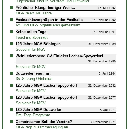
Jugendchor singt in Neustadt und Duttweiler
Fröhlicher Klang, feuriger Wein...
16. Mai 1992
MGV feiert 140 Jahre
Fastnachtsvergnügen in der Festhalle
27. Februar 1992
VfL und MGV organisieren gemeinsam
Keine tollen Tage
7. Februar 1991
Fasching abgesagt
125 Jahre MGV Böbingen
31. Dezember 1989
Souvenir für MGV
Weinliederabend GV Einigket Lachen-Speyerdorf
31. Dezember 1985
Souvenir für MGV
Duttweiler feiert mit
6. Juni 1984
35. Sitzung Ortsbeirat
125 Jahre MGV Lachen-Speyerdorf
31. Dezember 1982
Souvenir für MGV
120 Jahre MGV Lachen-Speyerdorf
31. Dezember 1977
Souvenir für MGV
125 Jahre MGV Duttweiler
8. Juli 1977
Drei Tage Programm
Gemeinsamer Ball der Vereine?
3. Dezember 1974
MGV regt Zusammenlegung an