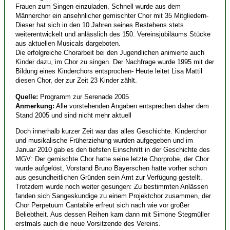
Frauen zum Singen einzuladen. Schnell wurde aus dem
Männerchor ein ansehnlicher gemischter Chor mit 35 Mitgliedern-
Dieser hat sich in den 10 Jahren seines Bestehens stets
weiterentwickelt und anlässlich des 150. Vereinsjubiläums Stücke
aus aktuellen Musicals dargeboten.
Die erfolgreiche Chorarbeit bei den Jugendlichen animierte auch
Kinder dazu, im Chor zu singen. Der Nachfrage wurde 1995 mit der
Bildung eines Kinderchors entsprochen- Heute leitet Lisa Mattil
diesen Chor, der zur Zeit 23 Kinder zählt.
Quelle:
Programm zur Serenade 2005
Anmerkung:
Alle vorstehenden Angaben entsprechen daher dem
Stand 2005 und sind nicht mehr aktuell
Doch innerhalb kurzer Zeit war das alles Geschichte. Kinderchor
und musikalische Früherziehung wurden aufgegeben und im
Januar 2010 gab es den tiefsten Einschnitt in der Geschichte des
MGV: Der gemischte Chor hatte seine letzte Chorprobe, der Chor
wurde aufgelöst, Vorstand Bruno Bayerschen hatte vorher schon
aus gesundheitlichen Gründen sein Amt zur Verfügung gestellt.
Trotzdem wurde noch weiter gesungen: Zu bestimmten Anlässen
fanden sich Sangeskundige zu einem Projektchor zusammen, der
Chor Perpetuum Cantabile erfreut sich nach wie vor großer
Beliebtheit. Aus dessen Reihen kam dann mit Simone Stegmüller
erstmals auch die neue Vorsitzende des Vereins.