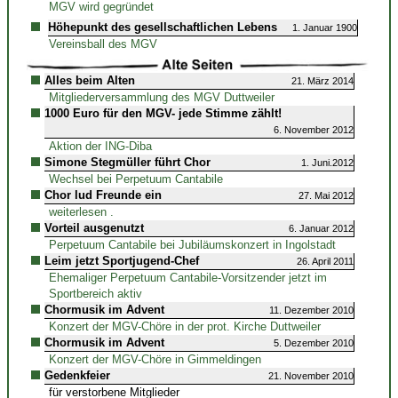
MGV wird gegründet
Höhepunkt des gesellschaftlichen Lebens
1. Januar 1900
Vereinsball des MGV
Alles beim Alten
21. März 2014
Mitgliederversammlung des MGV Duttweiler
1000 Euro für den MGV- jede Stimme zählt!
6. November 2012
Aktion der ING-Diba
Simone Stegmüller führt Chor
1. Juni.2012
Wechsel bei Perpetuum Cantabile
Chor lud Freunde ein
27. Mai 2012
weiterlesen .
Vorteil ausgenutzt
6. Januar 2012
Perpetuum Cantabile bei Jubiläumskonzert in Ingolstadt
Leim jetzt Sportjugend-Chef
26. April 2011
Ehemaliger Perpetuum Cantabile-Vorsitzender jetzt im
Sportbereich aktiv
Chormusik im Advent
11. Dezember 2010
Konzert der MGV-Chöre in der prot. Kirche Duttweiler
Chormusik im Advent
5. Dezember 2010
Konzert der MGV-Chöre in Gimmeldingen
Gedenkfeier
21. November 2010
für verstorbene Mitglieder