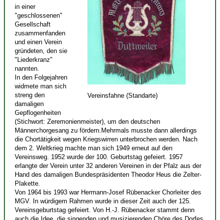
in einer
"geschlossenen"
Gesellschaft
zusammenfanden
und einen Verein
gründeten, den sie
"Liederkranz"
nannten.
In den Folgejahren
widmete man sich
streng den
Vereinsfahne (Standarte)
damaligen
Gepflogenheiten
(Stichwort: Zeremonienmeister), um den deutschen
Männerchorgesang zu fördern.Mehrmals musste dann allerdings
die Chortätigkeit wegen Kriegswirren unterbrochen werden. Nach
dem 2. Weltkrieg machte man sich 1949 erneut auf den
Vereinsweg. 1952 wurde der 100. Geburtstag gefeiert. 1957
erlangte der Verein unter 32 anderen Vereinen in der Pfalz aus der
Hand des damaligen Bundespräsidenten Theodor Heus die Zelter-
Plakette.
Von 1964 bis 1993 war Hermann-Josef Rübenacker Chorleiter des
MGV. In würdigem Rahmen wurde in dieser Zeit auch der 125.
Vereinsgeburtstag gefeiert. Von H.-J. Rübenacker stammt denn
auch die Idee, die singenden und musizierenden Chöre des Dorfes