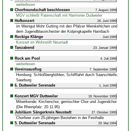
weiterlesen
Chorfreundschaft beschlossen
7. August 1999
MGV schließt Patenschaft mit Harmonie Dudweiler
Hofkonzert
26. Juni 1999
im Weingut Mohr Gutting mit den Pfälzer Weinkehlchen und
dem Jugendblasorchester der Kolpingkapelle Hambach
Rockige Klänge
Juni 1999
Konzert im Wohnstift Neustadt
Tanzabend
23. Januar 1999
Rock am Pool
4. Juli 1998
weiterlesen
Vereinsausflug
7. September 1996
Homburg: Schloßberghöhlen; Schifffahrt durch Saarschleife;
Saarburg
6. Duttweiler Serenade
1. Juni 1996
Konzert MGV Duttweiler
18. November 1995
Mitwirkende: Kirchenchor, gemischter Chor und Jugendchor
(Die Rheinpfalz: 20.11.95)
Jubiläum Sängerkreis Neustadt
27. Oktober 1995
Chorfeier zum 25-jährigen Bestehen in der Festhalle
5. Duttweiler Serenade
29. Mai 1994