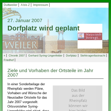
Duttweiler
A bis Z
Impressum
27. Januar 2007
Dorfplatz wird geplant
«
Chronik 2007
Gerhard Syring-Lingenfelder
Dorfplatz
Stehkragenfastnacht
Friedhof
Ziele und Vorhaben der Ortsteile im Jahr
2007
In einer Sonderbeilage der
Rheinpfalz werden Pläne,
Vorhaben und Wünsche der
Neustadter Ortsteile für das
Jahr 2007 vorgestellt.
Ortsvorsteher Syring-
Lingenfelder wird zitiert, dass