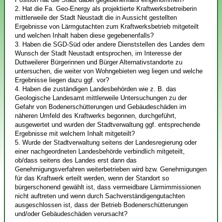
2. Hat die Fa. Geo-Energy als projektierte Kraftwerksbetreiberin
mittlerweile der Stadt Neustadt die in Aussicht gestellten
Ergebnisse von Lärmgutachten zum Kraftwerksbetrieb mitgeteilt
und welchen Inhalt haben diese gegebenenfalls?
3. Haben die SGD-Süd oder andere Dienststellen des Landes dem
Wunsch der Stadt Neustadt entsprochen, im Interesse der
Duttweilerer Bürgerinnen und Bürger Alternativstandorte zu
untersuchen, die weiter von Wohngebieten weg liegen und welche
Ergebnisse liegen dazu ggf. vor?
4. Haben die zuständigen Landesbehörden wie z. B. das
Geologische Landesamt mittlerweile Untersuchungen zu der
Gefahr von Bodenerschütterungen und Gebäudeschäden im
näheren Umfeld des Kraftwerks begonnen, durchgeführt,
ausgewertet und wurden der Stadtverwaltung ggf. entsprechende
Ergebnisse mit welchem Inhalt mitgeteilt?
5. Wurde der Stadtverwaltung seitens der Landesregierung oder
einer nachgeordneten Landesbehörde verbindlich mitgeteilt,
ob/dass seitens des Landes erst dann das
Genehmigungsverfahren weiterbetrieben wird bzw. Genehmigungen
für das Kraftwerk erteilt werden, wenn der Standort so
bürgerschonend gewählt ist, dass vermeidbare Lärmimmissionen
nicht auftreten und wenn durch Sachverständigengutachten
ausgeschlossen ist, dass der Betrieb Bodenerschütterungen
und/oder Gebäudeschäden verursacht?