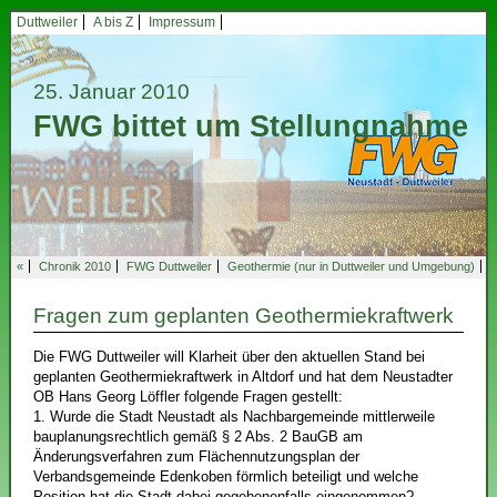
Duttweiler
A bis Z
Impressum
25. Januar 2010
FWG bittet um Stellungnahme
«
Chronik 2010
FWG Duttweiler
Geothermie (nur in Duttweiler und Umgebung)
Fragen zum geplanten Geothermiekraftwerk
Die FWG Duttweiler will Klarheit über den aktuellen Stand bei
geplanten Geothermiekraftwerk in Altdorf und hat dem Neustadter
OB Hans Georg Löffler folgende Fragen gestellt:
1. Wurde die Stadt Neustadt als Nachbargemeinde mittlerweile
bauplanungsrechtlich gemäß § 2 Abs. 2 BauGB am
Änderungsverfahren zum Flächennutzungsplan der
Verbandsgemeinde Edenkoben förmlich beteiligt und welche
Position hat die Stadt dabei gegebenenfalls eingenommen?