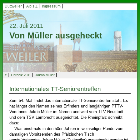
Duttweiler
A bis Z
Impressum
22. Juli 2011
Von Müller ausgeheckt
«
Chronik 2011
Jakob Müller
Internationales TT-Seniorentreffen
Zum 54. Mal findet das internationale TT-Seniorentreffen statt. Es
hat längst den Namen seines Erfinders und langjährigen PTTV-
Vorstands Jakob Müller im Namen und wird vom TTV Neustadt
und dem TSV Lambrecht ausgerichtet. Die Rheinpfalz schreibt
dazu:
... Was einstmals in den 50er Jahren in weinseliger Runde vom
damaligen Vorsitzenden des Pfälzischen Tisch
tennis-Verbandes Jakob Müller (Duttweiler) ausgeheckt worden ist.