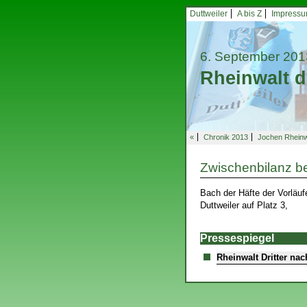
Duttweiler
A bis Z
Impress
6. September 201
Rheinwalt dr
«
Chronik 2013
Jochen Rheinw
Zwischenbilanz b
Bach der Häfte der Vorläu
Duttweiler auf Platz 3,
Pressespiegel
Rheinwalt Dritter nac