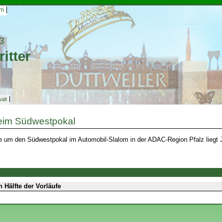
um
3
itter
alt
eim Südwestpokal
fe um den Südwestpokal im Automobil-Slalom in der ADAC-Region Pfalz liegt
h Hälfte der Vorläufe