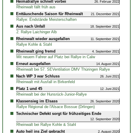
Heimatrallye schnell vorbei
26. Februar 2022
Rheinwalt fällt früh aus
Enttäuschende Saison für Rheinwalt
21. Dezember 2021
Rallye: Endstände Meisterschaften
Aus nach Unfall
18. September 2021
2. Rallye Laichinger Alb
Rheinwalt wieder ausgefallen
11. September 2021
Rallye Kohle & Stahl
Rheinwalt ging fremd
4. September 2021
Mit neuem Fahrer auf Platz bei Rallye in Calw
Erneut ausgefallen
14. August 2021
Rheinwalt bei 57. SEVentilation DMV Thüringen Rallye
Nach WP 3 war Schluss
26. Juni 2021
Rheinwalt mit Ausfall in Birkenfeld
Platz 1 und 45
12. Juni 2021
Rheinwalt bei der Hunsrück-Junior-Rallye
Klassensieg im Elsass
26. September 2020
Rallye Régional de l'Alsace Bossue (Drlingen)
Technischer Defekt sorgt für frühzeitiges Ende
12. September 2020
Rheinwalt bei Rallye Kohle & Stahl
Auto heil ins Ziel gebracht
2. August 2020