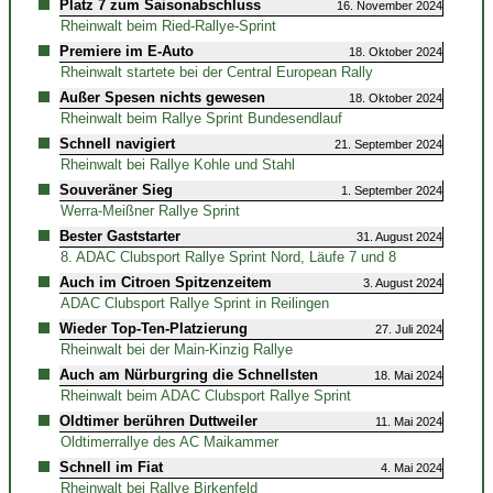
Platz 7 zum Saisonabschluss
16. November 2024
Rheinwalt beim Ried-Rallye-Sprint
Premiere im E-Auto
18. Oktober 2024
Rheinwalt startete bei der Central European Rally
Außer Spesen nichts gewesen
18. Oktober 2024
Rheinwalt beim Rallye Sprint Bundesendlauf
Schnell navigiert
21. September 2024
Rheinwalt bei Rallye Kohle und Stahl
Souveräner Sieg
1. September 2024
Werra-Meißner Rallye Sprint
Bester Gaststarter
31. August 2024
8. ADAC Clubsport Rallye Sprint Nord, Läufe 7 und 8
Auch im Citroen Spitzenzeitem
3. August 2024
ADAC Clubsport Rallye Sprint in Reilingen
Wieder Top-Ten-Platzierung
27. Juli 2024
Rheinwalt bei der Main-Kinzig Rallye
Auch am Nürburgring die Schnellsten
18. Mai 2024
Rheinwalt beim ADAC Clubsport Rallye Sprint
Oldtimer berühren Duttweiler
11. Mai 2024
Oldtimerrallye des AC Maikammer
Schnell im Fiat
4. Mai 2024
Rheinwalt bei Rallye Birkenfeld