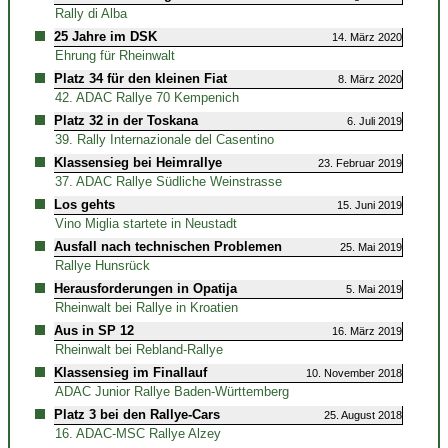
Rally di Alba
25 Jahre im DSK
14. März 2020
Ehrung für Rheinwalt
Platz 34 für den kleinen Fiat
8. März 2020
42. ADAC Rallye 70 Kempenich
Platz 32 in der Toskana
6. Juli 2019
39. Rally Internazionale del Casentino
Klassensieg bei Heimrallye
23. Februar 2019
37. ADAC Rallye Südliche Weinstrasse
Los gehts
15. Juni 2019
Vino Miglia startete in Neustadt
Ausfall nach technischen Problemen
25. Mai 2019
Rallye Hunsrück
Herausforderungen in Opatija
5. Mai 2019
Rheinwalt bei Rallye in Kroatien
Aus in SP 12
16. März 2019
Rheinwalt bei Rebland-Rallye
Klassensieg im Finallauf
10. November 2018
ADAC Junior Rallye Baden-Württemberg
Platz 3 bei den Rallye-Cars
25. August 2018
16. ADAC-MSC Rallye Alzey