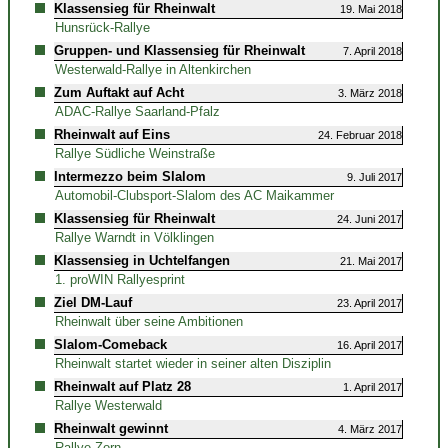
Klassensieg für Rheinwalt
19. Mai 2018
Hunsrück-Rallye
Gruppen- und Klassensieg für Rheinwalt
7. April 2018
Westerwald-Rallye in Altenkirchen
Zum Auftakt auf Acht
3. März 2018
ADAC-Rallye Saarland-Pfalz
Rheinwalt auf Eins
24. Februar 2018
Rallye Südliche Weinstraße
Intermezzo beim Slalom
9. Juli 2017
Automobil-Clubsport-Slalom des AC Maikammer
Klassensieg für Rheinwalt
24. Juni 2017
Rallye Warndt in Völklingen
Klassensieg in Uchtelfangen
21. Mai 2017
1. proWIN Rallyesprint
Ziel DM-Lauf
23. April 2017
Rheinwalt über seine Ambitionen
Slalom-Comeback
16. April 2017
Rheinwalt startet wieder in seiner alten Disziplin
Rheinwalt auf Platz 28
1. April 2017
Rallye Westerwald
Rheinwalt gewinnt
4. März 2017
Rallye Zorn