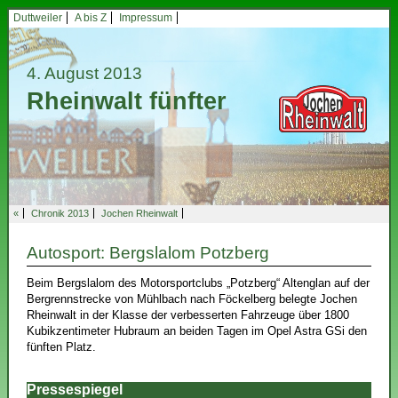
Duttweiler
A bis Z
Impressum
4. August 2013
Rheinwalt fünfter
«
Chronik 2013
Jochen Rheinwalt
Autosport: Bergslalom Potzberg
Beim Bergslalom des Motorsportclubs „Potzberg“ Altenglan auf der
Bergrennstrecke von Mühlbach nach Föckelberg belegte Jochen
Rheinwalt in der Klasse der verbesserten Fahrzeuge über 1800
Kubikzentimeter Hubraum an beiden Tagen im Opel Astra GSi den
fünften Platz.
Pressespiegel