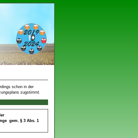
rdings schon in der
tzungsplans zugstimmt.
 der
lange gem. § 3 Abs. 1