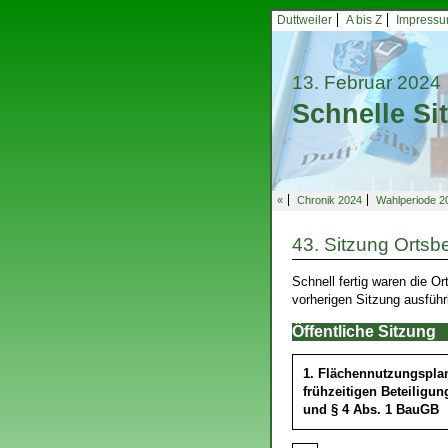
Duttweiler
A bis Z
Impress
13. Februar 2024
Schnelle Si
«
Chronik 2024
Wahlperiode 2
43. Sitzung Ortsbe
Schnell fertig waren die Or
vorherigen Sitzung ausfüh
Öffentliche Sitzung
1. Flächennutzungsplan
frühzeitigen Beteiligun
und § 4 Abs. 1 BauGB