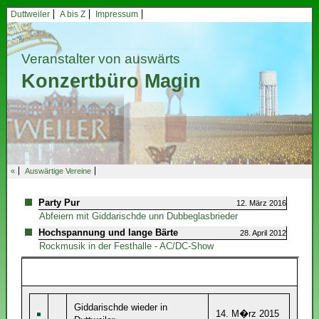
Duttweiler
A bis Z
Impressum
Veranstalter von auswärts
Konzertbüro Magin
«
Auswärtige Vereine
Party Pur
12. März 2016
Abfeiern mit Giddarischde unn Dubbeglasbrieder
Hochspannung und lange Bärte
28. April 2012
Rockmusik in der Festhalle - AC/DC-Show
Giddarischde wieder in
14. M�rz 2015